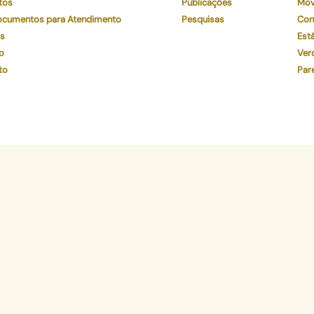
tos
Publicações
Mov
Documentos para Atendimento
Pesquisas
Con
os
Está
o
Ver
to
Par