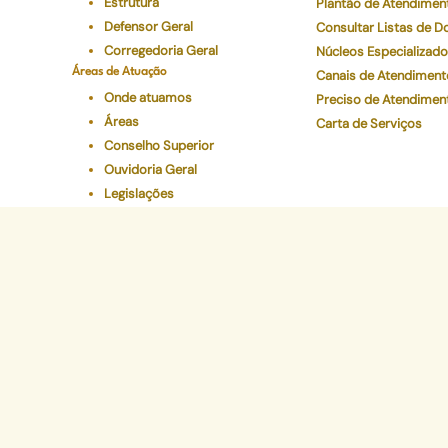
Estrutura
Plantão de Atendimen
Defensor Geral
Consultar Listas de 
Corregedoria Geral
Núcleos Especializad
Áreas de Atuação
Canais de Atendiment
Onde atuamos
Preciso de Atendimen
Áreas
Carta de Serviços
Conselho Superior
Ouvidoria Geral
Legislações
Programas Institucionais
Justiça Itinerante
Defensoria Ativa
Eventos
Educação Em Direitos
Acelerando a Escolaridade