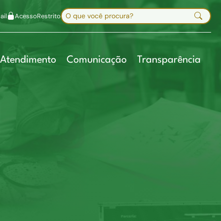
uir fonte
Mapa do site
Alt+7
Buscar no site
il
Acesso
Restrito
Digite sua busca e pressione Enter
Atendimento
Comunicação
Transparência