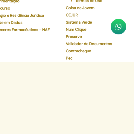
Termos de Uso
imentação
Coisa de Jovem
curso
CEJUR
gio e Residência Jurídica
Sistema Verde
de em Dados
Num Clique
eceres Farmacêuticos - NAF
Preserve
Validador de Documentos
Contracheque
Pec