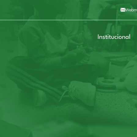
Alto contraste
A
Aumentar fonte
A
Dimin
3
Alt+4
Alt+6
Webma
Institucional