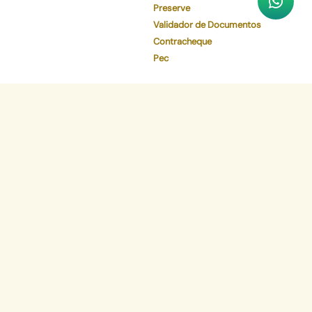
Preserve
Validador de Documentos
Contracheque
Pec
Faça o download de nosso aplicativo
App Store
Google Play