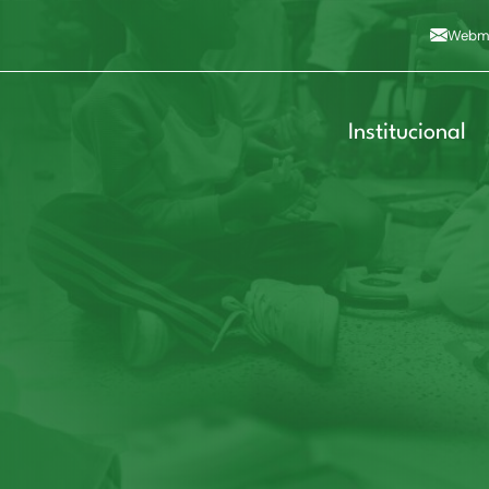
Alto contraste
A
Aumentar fonte
A
Dimin
3
Alt+4
Alt+6
Webma
Institucional