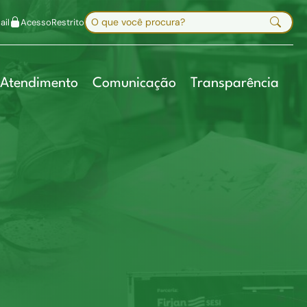
uir fonte
Mapa do site
Alt+7
Buscar no site
il
Acesso
Restrito
Digite sua busca e pressione Enter
Atendimento
Comunicação
Transparência