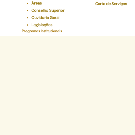
Áreas
Carta de Serviços
Conselho Superior
Ouvidoria Geral
Legislações
Programas Institucionais
Justiça Itinerante
Defensoria Ativa
Eventos
Educação Em Direitos
Acelerando a Escolaridade
Sede Administr
Avenida Marechal Câm
CEP 20020-080 - Ce
Tel: (21) 2332-6224