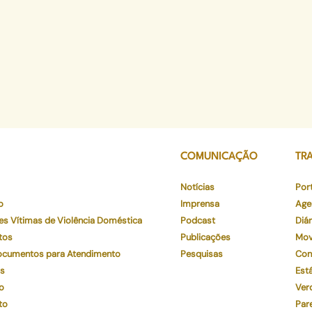
COMUNICAÇÃO
TR
Notícias
Por
o
Imprensa
Age
es Vítimas de Violência Doméstica
Podcast
Diár
tos
Publicações
Mov
Documentos para Atendimento
Pesquisas
Con
os
Está
o
Ver
to
Par