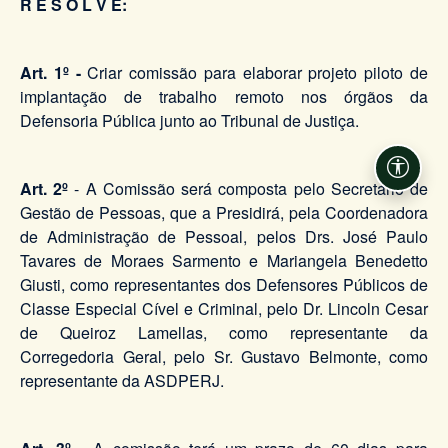
R E S O L V E:
Art. 1º -
Criar comissão para elaborar projeto piloto de
implantação de trabalho remoto nos órgãos da
Defensoria Pública junto ao Tribunal de Justiça.
Acessi
Art. 2º
- A Comissão será composta pelo Secretário de
Gestão de Pessoas, que a Presidirá, pela Coordenadora
de Administração de Pessoal, pelos Drs. José Paulo
Tavares de Moraes Sarmento e Mariangela Benedetto
Giusti, como representantes dos Defensores Públicos de
Classe Especial Cível e Criminal, pelo Dr. Lincoln Cesar
de Queiroz Lamellas, como representante da
Corregedoria Geral, pelo Sr. Gustavo Belmonte, como
representante da ASDPERJ.