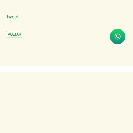
Tweet
VOLTAR
INSTITUCIONAL
ATENDIMENTO
COMUNICAÇÃO
TRANSPARÊNCIA
SITES DE APOIO