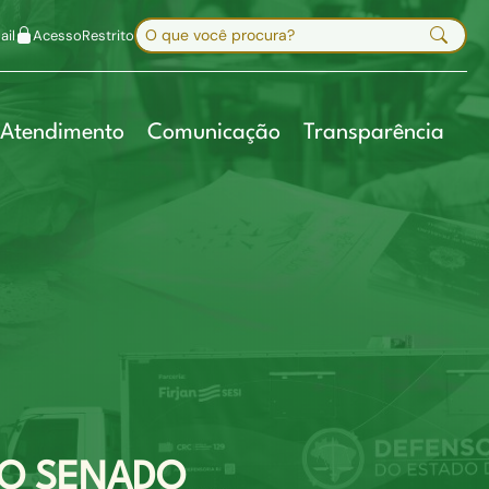
uir fonte
Mapa do site
Alt+7
Buscar no site
il
Acesso
Restrito
Digite sua busca e pressione Enter
Atendimento
Comunicação
Transparência
DO SENADO