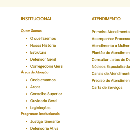
INSTITUCIONAL
ATENDIMENTO
Quem Somos
Primeiro Atendimento
O que fazemos
Acompanhar Process
Nossa História
Atendimento a Mulher
Estrutura
Plantão de Atendimen
Defensor Geral
Consultar Listas de 
Corregedoria Geral
Núcleos Especializad
Áreas de Atuação
Canais de Atendiment
Onde atuamos
Preciso de Atendimen
Áreas
Carta de Serviços
Conselho Superior
Ouvidoria Geral
Legislações
Programas Institucionais
Justiça Itinerante
Defensoria Ativa