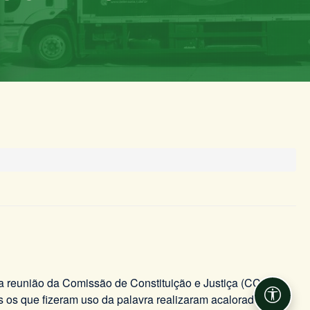
a reunião da Comissão de Constituição e Justiça (CCJ) do
 os que fizeram uso da palavra realizaram acalorados
Acessib