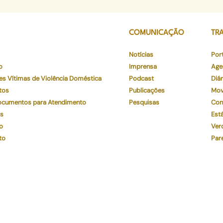
COMUNICAÇÃO
TR
Notícias
Por
o
Imprensa
Age
es Vítimas de Violência Doméstica
Podcast
Diár
tos
Publicações
Mov
Documentos para Atendimento
Pesquisas
Con
os
Está
o
Ver
to
Par