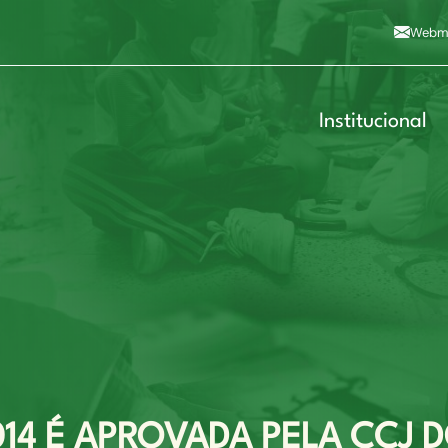
Alto contraste
A
Aumentar fonte
A
Dimin
3
Alt+4
Alt+6
Webma
Institucional
014 É APROVADA PELA CCJ 