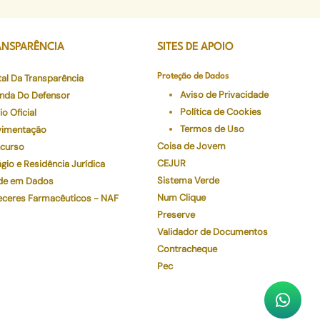
ANSPARÊNCIA
SITES DE APOIO
tal Da Transparência
Proteção de Dados
Aviso de Privacidade
nda Do Defensor
Política de Cookies
io Oficial
Termos de Uso
imentação
Coisa de Jovem
curso
CEJUR
gio e Residência Jurídica
Sistema Verde
de em Dados
Num Clique
eceres Farmacêuticos - NAF
Preserve
Validador de Documentos
Contracheque
Pec