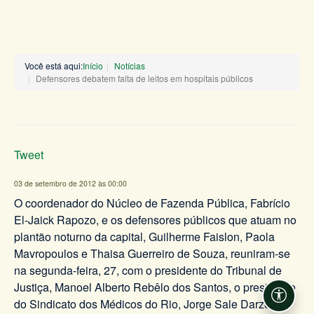
Você está aqui:
Início
Notícias
Defensores debatem falta de leitos em hospitais públicos
Tweet
03 de setembro de 2012 às 00:00
O coordenador do Núcleo de Fazenda Pública, Fabrício
El-Jaick Rapozo, e os defensores públicos que atuam no
plantão noturno da capital, Guilherme Faislon, Paola
Mavropoulos e Thaisa Guerreiro de Souza, reuniram-se
na segunda-feira, 27, com o presidente do Tribunal de
Justiça, Manoel Alberto Rebêlo dos Santos, o presidente
Acessi
do Sindicato dos Médicos do Rio, Jorge Sale Darze,