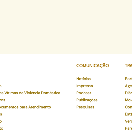
COMUNICAÇÃO
TR
Notícias
Por
o
Imprensa
Age
es Vítimas de Violência Doméstica
Podcast
Diár
tos
Publicações
Mov
Documentos para Atendimento
Pesquisas
Con
os
Está
o
Ver
to
Par