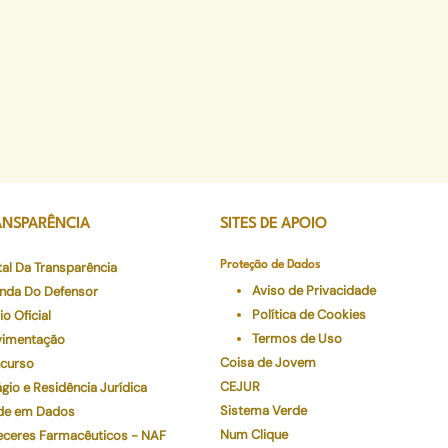
ANSPARÊNCIA
SITES DE APOIO
tal Da Transparência
Proteção de Dados
Aviso de Privacidade
nda Do Defensor
Política de Cookies
io Oficial
Termos de Uso
imentação
Coisa de Jovem
curso
CEJUR
gio e Residência Jurídica
Sistema Verde
de em Dados
Num Clique
eceres Farmacêuticos - NAF