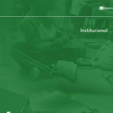
Alto contraste
A
Aumentar fonte
A
Dimin
3
Alt+4
Alt+6
Webma
Institucional