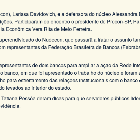
), Larissa Davidovich, e a defensora do núcleo Alessandra Be
tituições. Participaram do encontro o presidente do Procon-SP,
ia Econômica Vera Rita de Melo Ferreira.
uperendividado do Nudecon, que passarã a tratar o assunto ta
 representantes da Federação Brasileira de Bancos (Febraban)
epresentantes de dois bancos para ampliar a ação da Rede Int
 do banco, em que foi apresentado o trabalho do núcleo e for
alho para estreitamento das relações institucionais com o ban
o levados ao interior do estado.
 Tatiana Pessôa deram dicas para que servidores públicos lide
vidência.