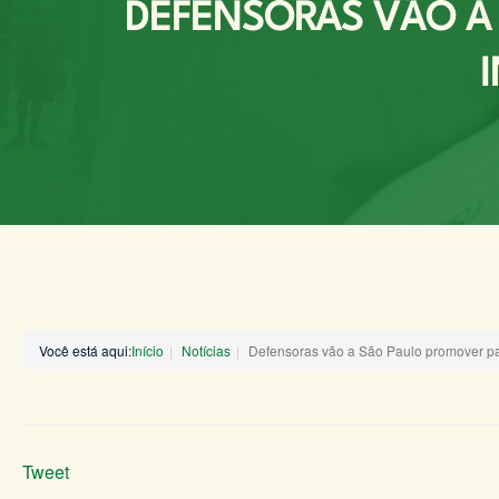
DEFENSORAS VÃO A 
Você está aqui:
Início
Notícias
Defensoras vão a São Paulo promover pa
Tweet