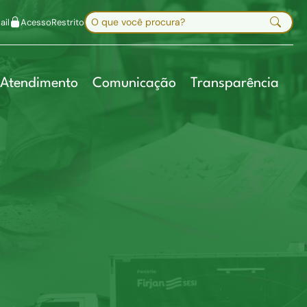
uir fonte
Mapa do site
Alt+7
Buscar no site
il
Acesso
Restrito
Digite sua busca e pressione Enter
Atendimento
Comunicação
Transparência