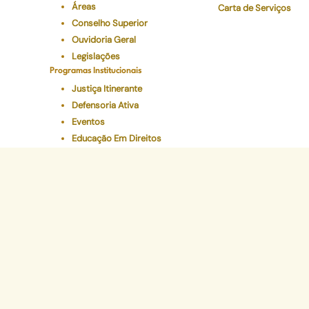
Áreas
Carta de Serviços
Conselho Superior
Ouvidoria Geral
Legislações
Programas Institucionais
Justiça Itinerante
Defensoria Ativa
Eventos
Educação Em Direitos
Acelerando a Escolaridade
Sede Administr
Avenida Marechal Câm
CEP 20020-080 - Ce
Tel: (21) 2332-6224