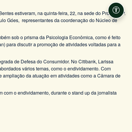
ntes estiveram, na quinta-feira, 22, na sede do Procon-SP.
Acessib
 Paulo Góes, representantes da coordenação do Núcleo de
mbém sob o prisma da Psicologia Econômica, como é feito
 para discutir a promoção de atividades voltadas para a
egrada de Defesa do Consumidor. No Citibank, Larissa
am abordados vários temas, como o endividamento. Com
co e ampliação da atuação em atividades como a Câmara de
m com o endividamento, durante o stand up da jornalista