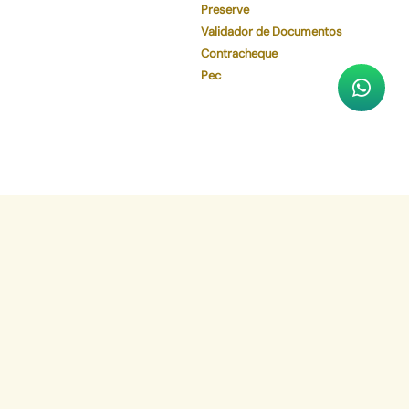
Preserve
Validador de Documentos
Contracheque
Pec
Faça o download de nosso aplicativo
App Store
Google Play