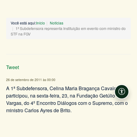
Você está aqui:
Início
Notícias
1ª Subdefensora representa Instituição em evento com ministro do
STF na FGV
Tweet
26 de setembro de 2011 às 00:00
A 1ª Subdefensora, Celina Maria Bragança Cavalcanti,
Acessi
participou, na sexta-feira, 23, na Fundação Getúlio
Vargas, do 4º Encontro Diálogos com o Supremo, com o
ministro Carlos Ayres de Brito.