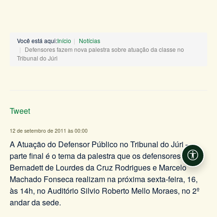
Você está aqui:
Início
Notícias
Defensores fazem nova palestra sobre atuação da classe no
Tribunal do Júri
Tweet
12 de setembro de 2011 às 00:00
A Atuação do Defensor Público no Tribunal do Júri –
parte final é o tema da palestra que os defensores
Acessi
Bernadett de Lourdes da Cruz Rodrigues e Marcelo
Machado Fonseca realizam na próxima sexta-feira, 16,
às 14h, no Auditório Silvio Roberto Mello Moraes, no 2º
andar da sede.