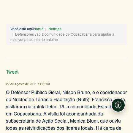
Você está aqui:
Início
Notícias
Defensores vão à comunidade de Copacabana para ajudar a
resolver problema de entulho
Tweet
22 de agosto de 2011 às 00:00
O Defensor Público Geral, Nilson Bruno, e o coordenador
do Núcleo de Terras e Habitação (Nuth), Francisco Horta,
visitaram na quinta-feira, 18, a comunidade Estradinha,
Acessi
em Copacabana. A visita foi acompanhada da
subsecretária de Ação Social, Monica Blum, que ouviu
todas as reivindicações dos líderes locais. Há cerca de