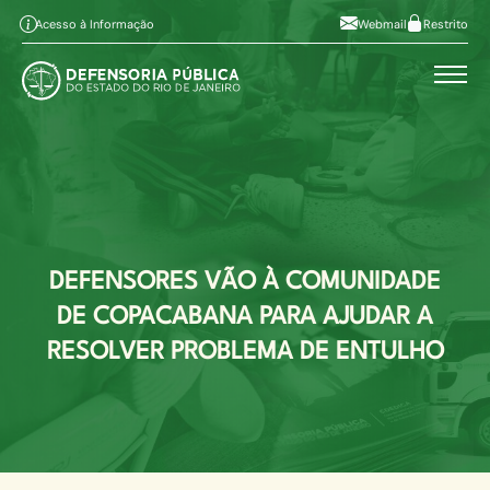
Pular para o conteúdo principal
Ir ao conteúdo
Ir ao menu
Alt+1
Alt+2
Acesso à Informação
Webmail
Restrito
Ir à busca
Alto contraste
Alt+3
Alt+4
A
Aumentar fonte
Alt+6
A
Diminuir fonte
Mapa do site
Alt+7
DEFENSORES VÃO À COMUNIDADE
DE COPACABANA PARA AJUDAR A
RESOLVER PROBLEMA DE ENTULHO