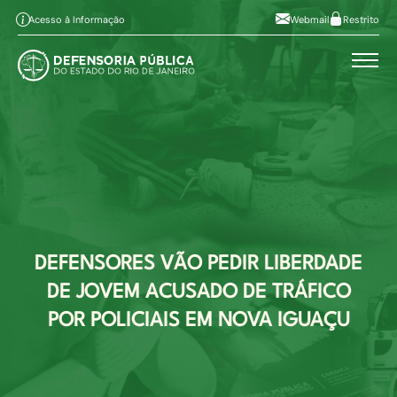
Pular para o conteúdo principal
Ir ao conteúdo
Ir ao menu
Alt+1
Alt+2
Acesso à Informação
Webmail
Restrito
Ir à busca
Alto contraste
Alt+3
Alt+4
A
Aumentar fonte
Alt+6
A
Diminuir fonte
Mapa do site
Alt+7
DEFENSORES VÃO PEDIR LIBERDADE
DE JOVEM ACUSADO DE TRÁFICO
POR POLICIAIS EM NOVA IGUAÇU