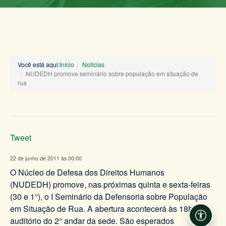
Você está aqui:
Início
Notícias
NUDEDH promove seminário sobre população em situação de
rua
Tweet
22 de junho de 2011 às 00:00
O Núcleo de Defesa dos Direitos Humanos
(NUDEDH) promove, nas próximas quinta e sexta-feiras
(30 e 1°), o I Seminário da Defensoria sobre População
em Situação de Rua. A abertura acontecerá às 18h, no
Acessi
auditório do 2° andar da sede. São esperados