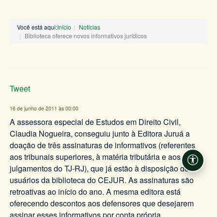
Você está aqui:
Início
Notícias
Biblioteca oferece novos informativos jurídicos
Tweet
16 de junho de 2011 às 00:00
A assessora especial de Estudos em Direito Civil,
Claudia Nogueira, conseguiu junto à Editora Juruá a
doação de três assinaturas de informativos (referentes
aos tribunais superiores, à matéria tributária e aos
Acessi
julgamentos do TJ-RJ), que já estão à disposição dos
usuários da biblioteca do CEJUR. As assinaturas são
retroativas ao início do ano. A mesma editora está
oferecendo descontos aos defensores que desejarem
assinar esses informativos por conta própria.