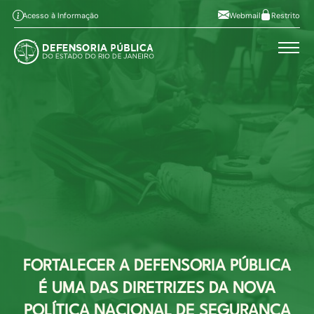
Pular para o conteúdo principal
Ir ao conteúdo
Ir ao menu
Alt+1
Alt+2
Acesso à Informação
Webmail
Restrito
Ir à busca
Alto contraste
Alt+3
Alt+4
A
Aumentar fonte
Alt+6
A
Diminuir fonte
Mapa do site
Alt+7
FORTALECER A DEFENSORIA PÚBLICA
É UMA DAS DIRETRIZES DA NOVA
POLÍTICA NACIONAL DE SEGURANÇA