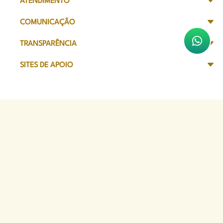
ATENDIMENTO
COMUNICAÇÃO
TRANSPARÊNCIA
SITES DE APOIO
Sede Administrativa
Avenida Marechal Câmara, 314
CEP 20020-080 - Centro, RJ
Tel: (21) 2332-6224