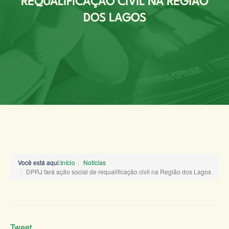
REQUALIFICAÇÃO CIVIL NA REGIÃO
DOS LAGOS
Você está aqui:
Início
Notícias
DPRJ fará ação social de requalificação civil na Região dos Lagos
Tweet