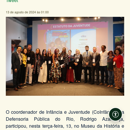
Tweet
13 de agosto de 2024 às 01:00
O coordenador de Infância e Juventude (CoInfância) da
Acessi
Defensoria Pública do Rio, Rodrigo Azambuja,
participou, nesta terça-feira, 13, no Museu da História e