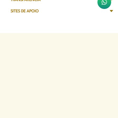
TRANSPARÊNCIA
SITES DE APOIO
Sede Administrativa
Avenida Marechal Câmara, 314
CEP 20020-080 - Centro, RJ
Tel: (21) 2332-6224
Faça o download de nosso aplicativo
App Store
Google Play