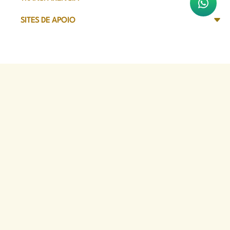
SITES DE APOIO
Sede Administrativa
Avenida Marechal Câmara, 314
CEP 20020-080 - Centro, RJ
Tel: (21) 2332-6224
Faça o download de nosso aplicativo
App Store
Google Play