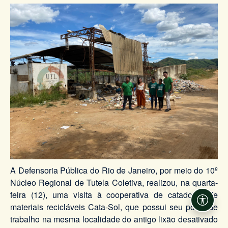
A Defensoria Pública do Rio de Janeiro, por meio do 10º
Núcleo Regional de Tutela Coletiva, realizou, na quarta-
feira (12), uma visita à cooperativa de catadores de
Acessi
materiais recicláveis Cata-Sol, que possui seu posto de
trabalho na mesma localidade do antigo lixão desativado