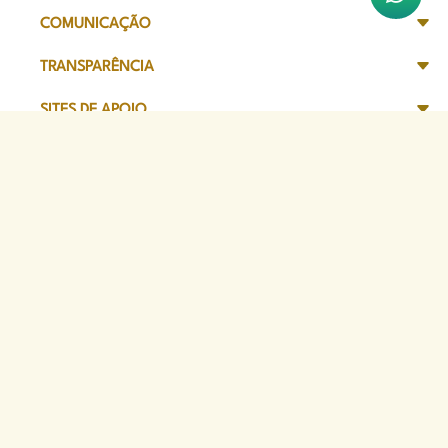
COMUNICAÇÃO
TRANSPARÊNCIA
SITES DE APOIO
Sede Administrativa
Avenida Marechal Câmara, 314
CEP 20020-080 - Centro, RJ
Tel: (21) 2332-6224