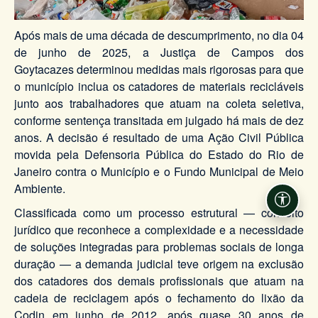
Após mais de uma década de descumprimento, no dia 04
de junho de 2025, a Justiça de Campos dos
Goytacazes determinou medidas mais rigorosas para que
o município inclua os catadores de materiais recicláveis
junto aos trabalhadores que atuam na coleta seletiva,
conforme sentença transitada em julgado há mais de dez
anos. A decisão é resultado de uma Ação Civil Pública
movida pela Defensoria Pública do Estado do Rio de
Janeiro contra o Município e o Fundo Municipal de Meio
Ambiente.
Acessi
Classificada como um processo estrutural — conceito
jurídico que reconhece a complexidade e a necessidade
de soluções integradas para problemas sociais de longa
duração — a demanda judicial teve origem na exclusão
dos catadores dos demais profissionais que atuam na
cadeia de reciclagem após o fechamento do lixão da
Codin em junho de 2012, após quase 30 anos de