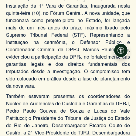
instalação da 1ª Vara de Garantias, inaugurada nesta
quinta-feira (10), no Fórum Central. A nova unidade, que
funcionará como projeto-piloto no Estado, foi lançada
mais de um mês antes do prazo máximo fixado pelo
Supremo Tribunal Federal (STF). Representando a
Instituição na cerimônia, o Defensor Público e
Coordenador Criminal da DPRJ, Marcos Paulo Dutra,
Acessi
evidenciou a participação da DPRJ no fortalecimento das
garantias legais e dos direitos fundamentais dos
imputados desde a investigação. O compromisso tem
sido colocado em prática desde a fase de planejamento
da nova vara.
Também estiveram presentes os coordenadores do
Núcleo de Audiências de Custódia e Garantias da DPRJ,
Pedro Paulo Gouvea de Souza e Lucas do Vale
Pattitucci; o Presidente do Tribunal de Justiça do Estado
do Rio de Janeiro, Desembargador Ricardo Couto de
Castro, a 2ª Vice-Presidente do TJRJ, Desembargadora