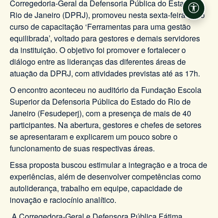
Corregedoria-Geral da Defensoria Pública do Estado do
Acessi
Rio de Janeiro (DPRJ), promoveu nesta sexta-feira (8), o
curso de capacitação ‘Ferramentas para uma gestão
equilibrada’, voltado para gestores e demais servidores
da instituição. O objetivo foi promover e fortalecer o
diálogo entre as lideranças das diferentes áreas de
atuação da DPRJ, com atividades previstas até as 17h.
O encontro aconteceu no auditório da Fundação Escola
Superior da Defensoria Pública do Estado do Rio de
Janeiro (Fesudeperj), com a presença de mais de 40
participantes. Na abertura, gestores e chefes de setores
se apresentaram e explicarem um pouco sobre o
funcionamento de suas respectivas áreas.
Essa proposta buscou estimular a integração e a troca de
experiências, além de desenvolver competências como
autoliderança, trabalho em equipe, capacidade de
inovação e raciocínio analítico.
A Corregedora-Geral e Defensora Pública Fátima