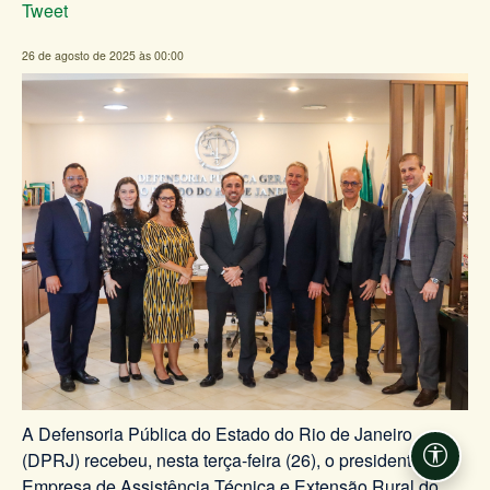
Tweet
26 de agosto de 2025 às 00:00
A Defensoria Pública do Estado do Rio de Janeiro
(DPRJ) recebeu, nesta terça-feira (26), o presidente da
Acessi
Empresa de Assistência Técnica e Extensão Rural do