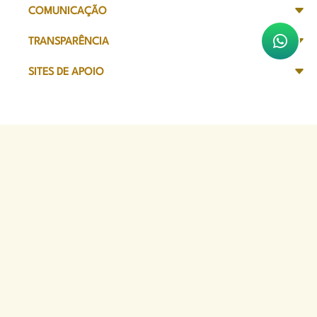
COMUNICAÇÃO
TRANSPARÊNCIA
SITES DE APOIO
Sede Administrativa
Avenida Marechal Câmara, 314
CEP 20020-080 - Centro, RJ
Tel: (21) 2332-6224