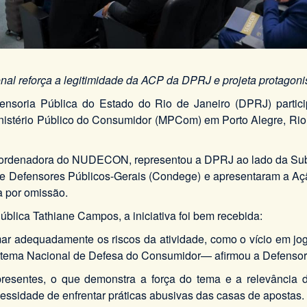
l reforça a legitimidade da ACP da DPRJ e projeta protagon
oria Pública do Estado do Rio de Janeiro (DPRJ) partici
stério Público do Consumidor (MPCom) em Porto Alegre, Rio G
 Coordenadora do NUDECON, representou a DPRJ ao lado da Su
Defensores Públicos-Gerais (Condege) e apresentaram a Ação
a por omissão.
ca Tathiane Campos, a iniciativa foi bem recebida:
ar adequadamente os riscos da atividade, como o vício em jo
stema Nacional de Defesa do Consumidor— afirmou a Defensor
esentes, o que demonstra a força do tema e a relevância da 
essidade de enfrentar práticas abusivas das casas de apostas.