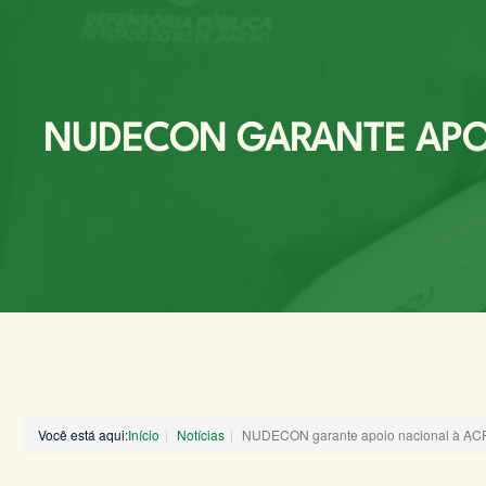
NUDECON GARANTE APOI
Você está aqui:
Início
Notícias
NUDECON garante apoio nacional à ACP 