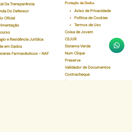
tal Da Transparência
Proteção de Dados
Aviso de Privacidade
nda Do Defensor
Política de Cookies
io Oficial
Termos de Uso
imentação
Coisa de Jovem
curso
CEJUR
gio e Residência Jurídica
Sistema Verde
de em Dados
Num Clique
eceres Farmacêuticos - NAF
Preserve
Validador de Documentos
Contracheque
Pec