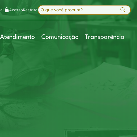
uir fonte
Mapa do site
Alt+7
Buscar no site
il
Acesso
Restrito
Digite sua busca e pressione Enter
Atendimento
Comunicação
Transparência