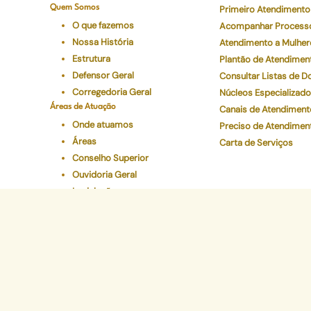
Quem Somos
Primeiro Atendimento
O que fazemos
Acompanhar Process
Nossa História
Atendimento a Mulher
Estrutura
Plantão de Atendimen
Defensor Geral
Consultar Listas de 
Corregedoria Geral
Núcleos Especializad
Áreas de Atuação
Canais de Atendiment
Onde atuamos
Preciso de Atendimen
Áreas
Carta de Serviços
Conselho Superior
Ouvidoria Geral
Legislações
Programas Institucionais
Justiça Itinerante
Defensoria Ativa
Eventos
Educação Em Direitos
Acelerando a Escolaridade