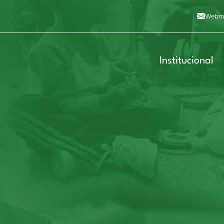
Alto contraste
A
Aumentar fonte
A
Dimin
3
Alt+4
Alt+6
Webma
Institucional