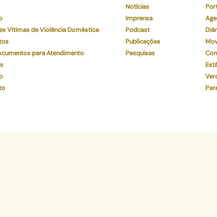
Notícias
Por
o
Imprensa
Age
es Vítimas de Violência Doméstica
Podcast
Diár
tos
Publicações
Mov
Documentos para Atendimento
Pesquisas
Con
os
Está
o
Ver
to
Par