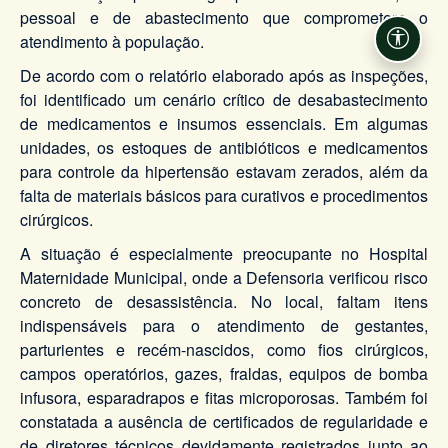
pessoal e de abastecimento que comprometem o
atendimento à população.
Acessi
De acordo com o relatório elaborado após as inspeções,
foi identificado um cenário crítico de desabastecimento
de medicamentos e insumos essenciais. Em algumas
unidades, os estoques de antibióticos e medicamentos
para controle da hipertensão estavam zerados, além da
falta de materiais básicos para curativos e procedimentos
cirúrgicos.
A situação é especialmente preocupante no Hospital
Maternidade Municipal, onde a Defensoria verificou risco
concreto de desassistência. No local, faltam itens
indispensáveis para o atendimento de gestantes,
parturientes e recém-nascidos, como fios cirúrgicos,
campos operatórios, gazes, fraldas, equipos de bomba
infusora, esparadrapos e fitas microporosas. Também foi
constatada a ausência de certificados de regularidade e
de diretores técnicos devidamente registrados junto ao