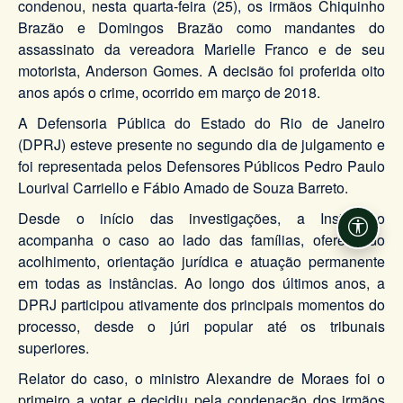
condenou, nesta quarta-feira (25), os irmãos Chiquinho
Brazão e Domingos Brazão como mandantes do
assassinato da vereadora Marielle Franco e de seu
motorista, Anderson Gomes. A decisão foi proferida oito
anos após o crime, ocorrido em março de 2018.
A Defensoria Pública do Estado do Rio de Janeiro
(DPRJ) esteve presente no segundo dia de julgamento e
foi representada pelos Defensores Públicos Pedro Paulo
Lourival Carriello e Fábio Amado de Souza Barreto.
Desde o início das investigações, a Instituição
Acessi
acompanha o caso ao lado das famílias, oferecendo
acolhimento, orientação jurídica e atuação permanente
em todas as instâncias. Ao longo dos últimos anos, a
DPRJ participou ativamente dos principais momentos do
processo, desde o júri popular até os tribunais
superiores.
Relator do caso, o ministro Alexandre de Moraes foi o
primeiro a votar e decidiu pela condenação dos irmãos