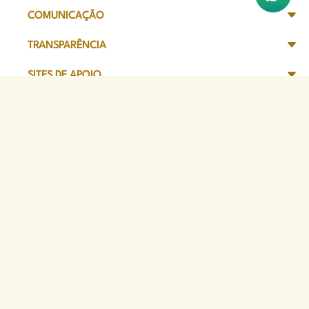
COMUNICAÇÃO
TRANSPARÊNCIA
SITES DE APOIO
Sede Administrativa
Avenida Marechal Câmara, 314
CEP 20020-080 - Centro, RJ
Tel: (21) 2332-6224