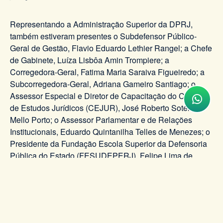
Representando a Administração Superior da DPRJ,
também estiveram presentes o Subdefensor Público-
Geral de Gestão, Flavio Eduardo Lethier Rangel; a Chefe
de Gabinete, Luíza Lisbôa Amin Trompiere; a
Corregedora-Geral, Fatima Maria Saraiva Figueiredo; a
Subcorregedora-Geral, Adriana Gameiro Santiago; o
Assessor Especial e Diretor de Capacitação do Centro
de Estudos Jurídicos (CEJUR), José Roberto Sotero de
Mello Porto; o Assessor Parlamentar e de Relações
Institucionais, Eduardo Quintanilha Telles de Menezes; o
Presidente da Fundação Escola Superior da Defensoria
Pública do Estado (FESUDEPERJ), Felipe Lima de
Almeida; e a Ouvidora-Geral, Fabiana da Silva.
A solenidade contou ainda com a presença de
Defensores e Defensoras Públicas do Conselho
Superior, membros da ativa e aposentados, reafirmando