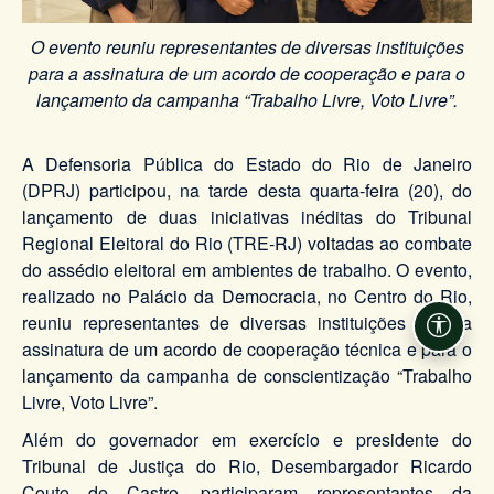
O evento reuniu representantes de diversas instituições
para a assinatura de um acordo de cooperação e para o
lançamento da campanha “Trabalho Livre, Voto Livre”.
A Defensoria Pública do Estado do Rio de Janeiro
(DPRJ) participou, na tarde desta quarta-feira (20), do
lançamento de duas iniciativas inéditas do Tribunal
Regional Eleitoral do Rio (TRE-RJ) voltadas ao combate
do assédio eleitoral em ambientes de trabalho. O evento,
realizado no Palácio da Democracia, no Centro do Rio,
reuniu representantes de diversas instituições para a
Acessi
assinatura de um acordo de cooperação técnica e para o
lançamento da campanha de conscientização “Trabalho
Livre, Voto Livre”.
Além do governador em exercício e presidente do
Tribunal de Justiça do Rio, Desembargador Ricardo
Couto de Castro, participaram representantes da