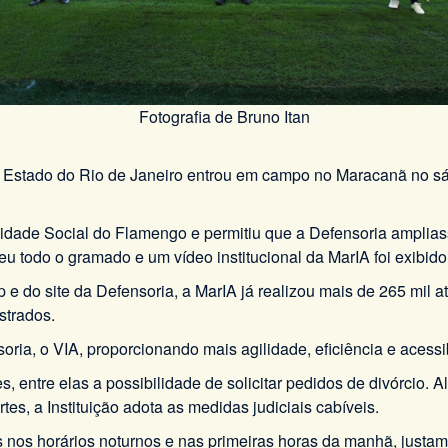
Fotografia de Bruno Itan
 Estado do Rio de Janeiro entrou em campo no Maracanã no sába
idade Social do Flamengo e permitiu que a Defensoria ampliasse
eu todo o gramado e um vídeo institucional da MarIA foi exibid
do site da Defensoria, a MarIA já realizou mais de 265 mil at
strados.
ensoria, o VIA, proporcionando mais agilidade, eficiência e aces
, entre elas a possibilidade de solicitar pedidos de divórci
s, a Instituição adota as medidas judiciais cabíveis.
s nos horários noturnos e nas primeiras horas da manhã, just