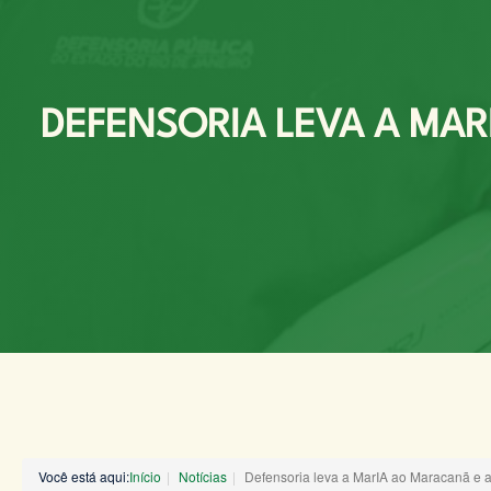
DEFENSORIA LEVA A MAR
Você está aqui:
Início
Notícias
Defensoria leva a MarIA ao Maracanã e ap