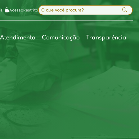
uir fonte
Mapa do site
Alt+7
Buscar no site
il
Acesso
Restrito
Digite sua busca e pressione Enter
Atendimento
Comunicação
Transparência