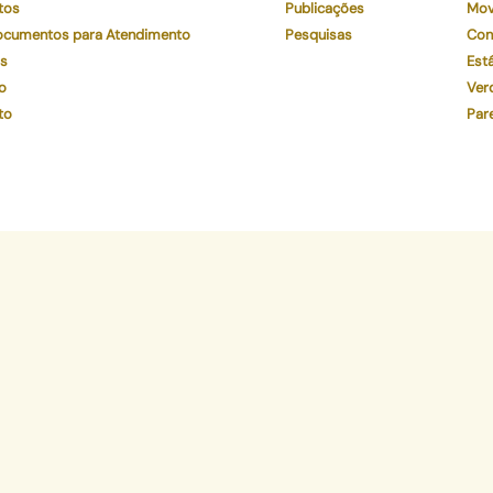
tos
Publicações
Mov
Documentos para Atendimento
Pesquisas
Con
os
Está
o
Ver
to
Par