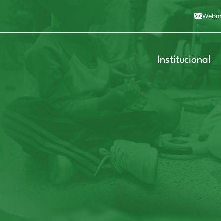
Alto contraste
A
Aumentar fonte
A
Dimin
3
Alt+4
Alt+6
Webma
Institucional