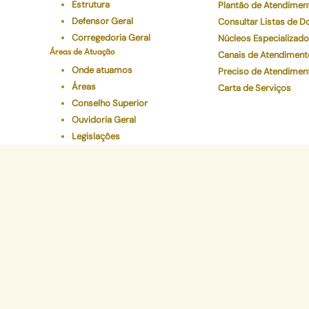
Estrutura
Plantão de Atendimen
Defensor Geral
Consultar Listas de 
Corregedoria Geral
Núcleos Especializad
Áreas de Atuação
Canais de Atendiment
Onde atuamos
Preciso de Atendimen
Áreas
Carta de Serviços
Conselho Superior
Ouvidoria Geral
Legislações
Programas Institucionais
Justiça Itinerante
Defensoria Ativa
Eventos
Educação Em Direitos
Acelerando a Escolaridade