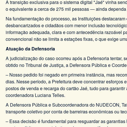
A transição exclusiva para o sistema digital "Jaé" vinha s
o equivalente a cerca de 275 mil pessoas — ainda dependa 
Na fundamentação do processo, as Instituições destacaram o
desbancarizados e cidadãos com menor inclusão tecnológica.
informação adequada, clara e com antecedência razoável pa
convencional não se limita a estações fixas, o que exige u
Atuação da Defensoria
A judicialização do caso ocorreu após a Defensoria tentar, s
obtido no Tribunal de Justiça, a Defensora Pública e Coord
– Nosso pedido foi negado em primeira instância, mas recor
dias. Nesse período, a Prefeitura deve concentrar esforços
postos de venda e recarga do cartão Jaé, tudo para garantir 
coordenadora Luciana Telles.
A Defensora Pública e Subcoordenadora do NUDECON, Tathi
transporte coletivo por conta de barreiras econômicas ou tec
– Essa decisão é fundamental para resguardar as garantias 