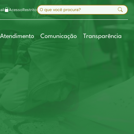
uir fonte
Mapa do site
Alt+7
Buscar no site
il
Acesso
Restrito
Digite sua busca e pressione Enter
Atendimento
Comunicação
Transparência