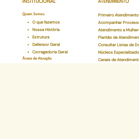
INSTITUCIONAL
ATENDIMENTO
Quem Somos
Primeiro Atendimento
O que fazemos
Acompanhar Process
Nossa História
Atendimento a Mulher
Estrutura
Plantão de Atendimen
Defensor Geral
Consultar Listas de 
Corregedoria Geral
Núcleos Especializad
Áreas de Atuação
Canais de Atendiment
Onde atuamos
Preciso de Atendimen
Áreas
Carta de Serviços
Conselho Superior
Ouvidoria Geral
Legislações
Programas Institucionais
Justiça Itinerante
Defensoria Ativa
Eventos
Educação Em Direitos