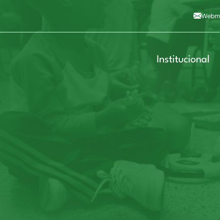
Alto contraste
A
Aumentar fonte
A
Dimin
3
Alt+4
Alt+6
Webma
Institucional