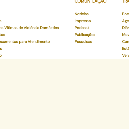
COMUNICAÇÃO
TR
Notícias
Por
o
Imprensa
Age
es Vítimas de Violência Doméstica
Podcast
Diár
tos
Publicações
Mov
Documentos para Atendimento
Pesquisas
Con
os
Está
o
Ver
to
Par