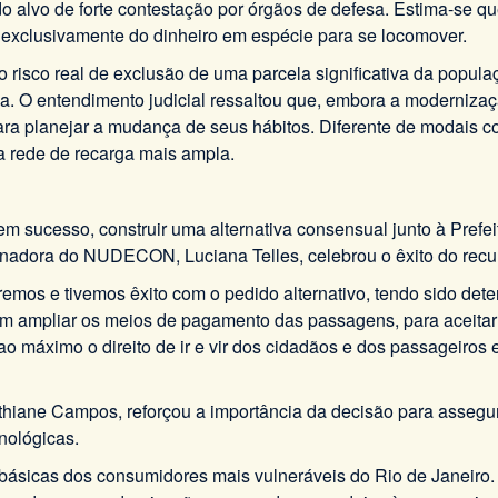
endo alvo de forte contestação por órgãos de defesa. Estima-s
exclusivamente do dinheiro em espécie para se locomover.
 risco real de exclusão de uma parcela significativa da popula
 O entendimento judicial ressaltou que, embora a modernização 
ra planejar a mudança de seus hábitos. Diferente de modais co
ma rede de recarga mais ampla.
em sucesso, construir uma alternativa consensual junto à Prefei
enadora do NUDECON, Luciana Telles, celebrou o êxito do recur
remos e tivemos êxito com o pedido alternativo, tendo sido de
 em ampliar os meios de pagamento das passagens, para aceitar 
ao máximo o direito de ir e vir dos cidadãos e dos passageiros 
ane Campos, reforçou a importância da decisão para assegur
nológicas.
básicas dos consumidores mais vulneráveis do Rio de Janeiro. 