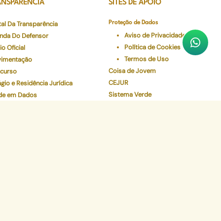
ANSPARÊNCIA
SITES DE APOIO
tal Da Transparência
Proteção de Dados
Aviso de Privacidade
nda Do Defensor
Política de Cookies
io Oficial
Termos de Uso
imentação
Coisa de Jovem
curso
CEJUR
gio e Residência Jurídica
Sistema Verde
de em Dados
Num Clique
eceres Farmacêuticos - NAF
Preserve
Validador de Documentos
Contracheque
Pec