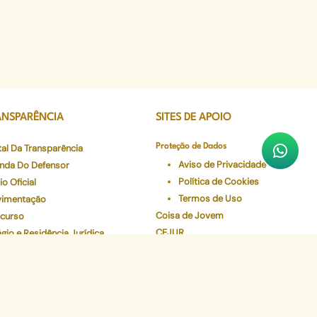
ANSPARÊNCIA
SITES DE APOIO
tal Da Transparência
Proteção de Dados
Aviso de Privacidade
nda Do Defensor
Política de Cookies
io Oficial
Termos de Uso
imentação
Coisa de Jovem
curso
CEJUR
gio e Residência Jurídica
Sistema Verde
de em Dados
Num Clique
eceres Farmacêuticos - NAF
Preserve
Validador de Documentos