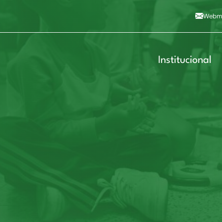
Alto contraste
A
Aumentar fonte
A
Dimin
3
Alt+4
Alt+6
Webma
Institucional