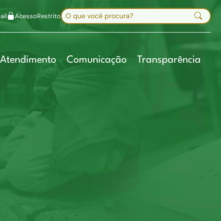
uir fonte
Mapa do site
Alt+7
Buscar no site
il
Acesso
Restrito
Digite sua busca e pressione Enter
Atendimento
Comunicação
Transparência