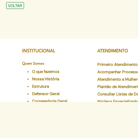
VOLTAR
INSTITUCIONAL
ATENDIMENTO
Quem Somos
Primeiro Atendimento
O que fazemos
Acompanhar Process
Nossa História
Atendimento a Mulher
Estrutura
Plantão de Atendimen
Defensor Geral
Consultar Listas de 
Corregedoria Geral
Núcleos Especializad
Áreas de Atuação
Canais de Atendiment
Onde atuamos
Preciso de Atendimen
Áreas
Carta de Serviços
Conselho Superior
Ouvidoria Geral