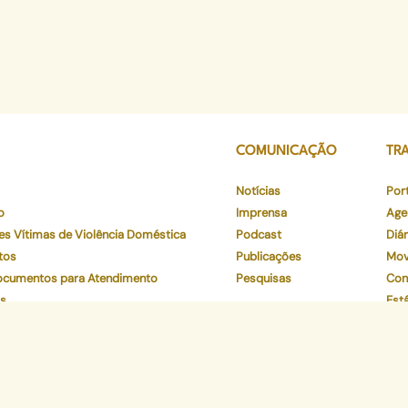
COMUNICAÇÃO
TR
Notícias
Por
o
Imprensa
Age
es Vítimas de Violência Doméstica
Podcast
Diár
tos
Publicações
Mov
Documentos para Atendimento
Pesquisas
Con
os
Está
o
Ver
to
Par