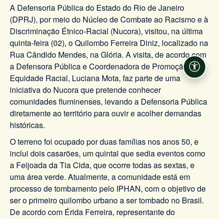
A Defensoria Pública do Estado do Rio de Janeiro
(DPRJ), por meio do Núcleo de Combate ao Racismo e à
Discriminação Étnico-Racial (Nucora), visitou, na última
quinta-feira (02), o Quilombo Ferreira Diniz, localizado na
Rua Cândido Mendes, na Glória. A visita, de acordo com
a Defensora Pública e Coordenadora de Promoção da
Acessi
Equidade Racial, Luciana Mota, faz parte de uma
iniciativa do Nucora que pretende conhecer
comunidades fluminenses, levando a Defensoria Pública
diretamente ao território para ouvir e acolher demandas
históricas.
O terreno foi ocupado por duas famílias nos anos 50, e
inclui dois casarões, um quintal que sedia eventos como
a Feijoada da Tia Cida, que ocorre todas as sextas, e
uma área verde. Atualmente, a comunidade está em
processo de tombamento pelo IPHAN, com o objetivo de
ser o primeiro quilombo urbano a ser tombado no Brasil.
De acordo com Érida Ferreira, representante do