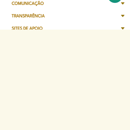
COMUNICAÇÃO
TRANSPARÊNCIA
SITES DE APOIO
Sede Administrativa
Avenida Marechal Câmara, 314
CEP 20020-080 - Centro, RJ
Tel: (21) 2332-6224
Faça o download de nosso aplicativo