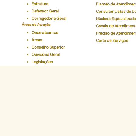
Estrutura
Plantão de Atendimen
Defensor Geral
Consultar Listas de 
Corregedoria Geral
Núcleos Especializad
Áreas de Atuação
Canais de Atendiment
Onde atuamos
Preciso de Atendimen
Áreas
Carta de Serviços
Conselho Superior
Ouvidoria Geral
Legislações
Programas Institucionais
Justiça Itinerante
Defensoria Ativa
Eventos
Educação Em Direitos
Acelerando a Escolaridade