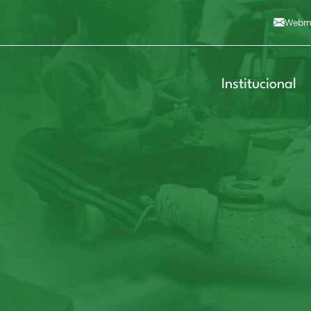
Alto contraste
A
Aumentar fonte
A
Dimin
3
Alt+4
Alt+6
Webma
Institucional