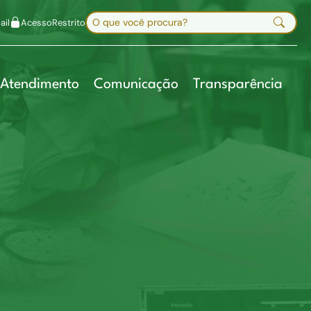
uir fonte
Mapa do site
Alt+7
Buscar no site
il
Acesso
Restrito
Digite sua busca e pressione Enter
Atendimento
Comunicação
Transparência