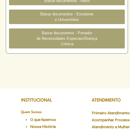
Baixar documentos - Idoso
Baixar documentos - Estudante
e Universitário
Baixar documentos - Portador
de Necessidades Especiais/Doença
Crônica
INSTITUCIONAL
ATENDIMENTO
Quem Somos
Primeiro Atendimento
O que fazemos
Acompanhar Process
Nossa História
Atendimento a Mulher