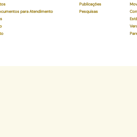
tos
Publicações
Mov
Documentos para Atendimento
Pesquisas
Con
os
Está
o
Ver
to
Par