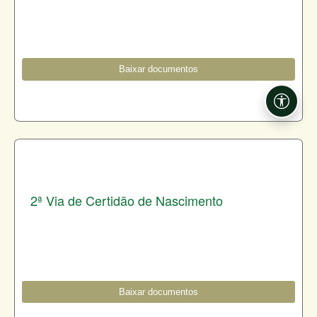
Baixar documentos
Acessi
2ª Via de Certidão de Nascimento
Baixar documentos