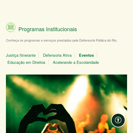
Programas Institucionais
Conheça os programas e serviços prestados pela Defensoria Pública do Rio.
Justiça Itinerante
Defensoria Ativa
Eventos
Educação em Direitos
Acelerando a Escolaridade
Acessi