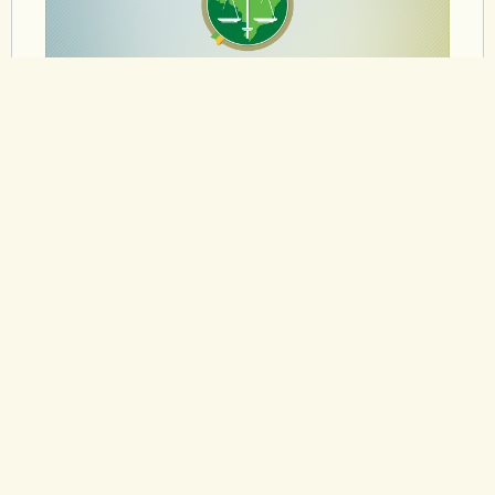
14/10/2009
MUTIRÃO
Em apenas cinco dias de trabalho, o quarto mutirão
penitenciário do Conselho Nacional de Justiça no
estado do Rio de Janeiro – uma ação conjunta com
a Defensoria Pública do Estado do Rio de Janeiro,
Ministério Público Estadual, Secretaria de Estado
de Administração Penitenciária e a Vara de
Execuções Penais (VEP) – já obteve 162