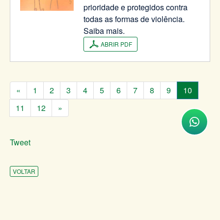
prioridade e protegidos contra
todas as formas de violência.
Saiba mais.
ABRIR PDF
«
1
2
3
4
5
6
7
8
9
10
11
12
»
Tweet
VOLTAR