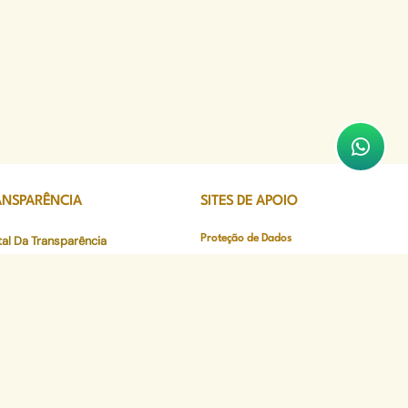
ANSPARÊNCIA
SITES DE APOIO
tal Da Transparência
Proteção de Dados
Aviso de Privacidade
nda Do Defensor
Política de Cookies
io Oficial
Termos de Uso
imentação
Coisa de Jovem
curso
CEJUR
gio e Residência Jurídica
Sistema Verde
de em Dados
Num Clique
eceres Farmacêuticos - NAF