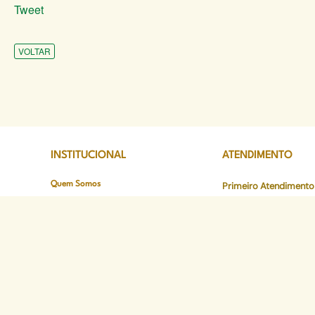
Tweet
VOLTAR
INSTITUCIONAL
ATENDIMENTO
Quem Somos
Primeiro Atendimento
O que fazemos
Acompanhar Process
Nossa História
Atendimento a Mulher
Estrutura
Plantão de Atendimen
Defensor Geral
Consultar Listas de 
Corregedoria Geral
Núcleos Especializad
Áreas de Atuação
Canais de Atendiment
Onde atuamos
Preciso de Atendimen