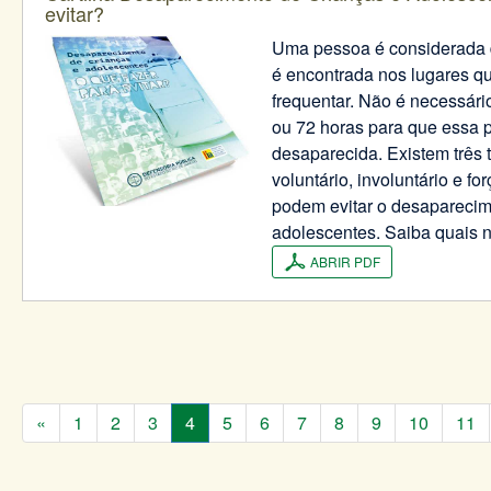
evitar?
Uma pessoa é considerada
é encontrada nos lugares qu
frequentar. Não é necessári
ou 72 horas para que essa 
desaparecida. Existem três 
voluntário, involuntário e f
podem evitar o desaparecim
adolescentes. Saiba quais n
ABRIR PDF
«
1
2
3
4
5
6
7
8
9
10
11