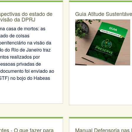
spectivas do estado de
Guia Atitude Sustentáve
a visão da DPRJ
ma casa de mortos: as
tado de coisas
penitenciário na visão da
o do Rio de Janeiro traz
tos realizados por
pessoas privadas de
O documento foi enviado ao
(STF) no bojo do Habeas
tes - O que fazer para
Manual Defensoria nas 