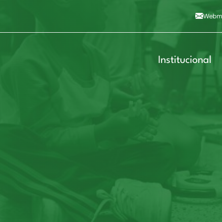
Alto contraste
A
Aumentar fonte
A
Dimin
3
Alt+4
Alt+6
Webma
Institucional