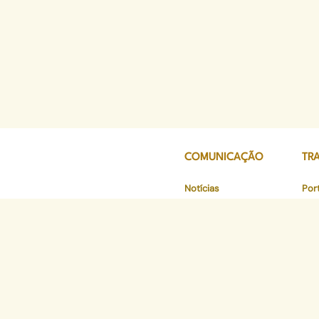
COMUNICAÇÃO
TR
Notícias
Por
o
Imprensa
Age
es Vítimas de Violência Doméstica
Podcast
Diár
tos
Publicações
Mov
Documentos para Atendimento
Pesquisas
Con
os
Está
o
Ver
to
Par