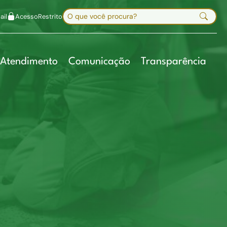
uir fonte
Mapa do site
Alt+7
Buscar no site
il
Acesso
Restrito
Digite sua busca e pressione Enter
Atendimento
Comunicação
Transparência