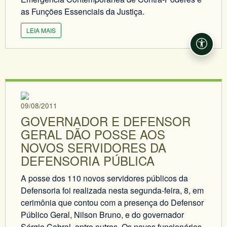
as Funções Essenciais da Justiça.
LEIA MAIS
Acessi
09/08/2011
GOVERNADOR E DEFENSOR
GERAL DÃO POSSE AOS
NOVOS SERVIDORES DA
DEFENSORIA PÚBLICA
A posse dos 110 novos servidores públicos da
Defensoria foi realizada nesta segunda-feira, 8, em
cerimônia que contou com a presença do Defensor
Público Geral, Nilson Bruno, e do governador
Sérgio Cabral, entre outros. Os novos funcionários