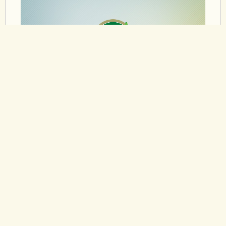
26/07/2011
NÚCLEO DE DEFESA DO
CONSUMIDOR SOBE A SERRA
E REALIZA CONCILIAÇÃO COM
ITAÚ E AMPLA