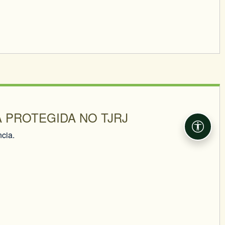
A PROTEGIDA NO TJRJ
Acessib
cia.