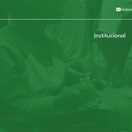
Alto contraste
A
Aumentar fonte
A
Dimin
3
Alt+4
Alt+6
Webma
Institucional