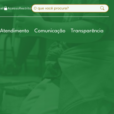
uir fonte
Mapa do site
Alt+7
Buscar no site
il
Acesso
Restrito
Digite sua busca e pressione Enter
Atendimento
Comunicação
Transparência