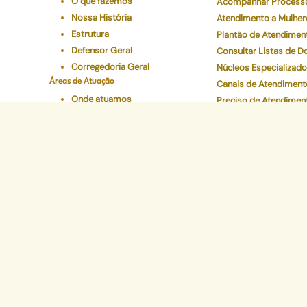
O que fazemos
Acompanhar Process
Nossa História
Atendimento a Mulher
Estrutura
Plantão de Atendimen
Defensor Geral
Consultar Listas de 
Corregedoria Geral
Núcleos Especializad
Áreas de Atuação
Canais de Atendiment
Onde atuamos
Preciso de Atendimen
Áreas
Carta de Serviços
Conselho Superior
Ouvidoria Geral
Legislações
Programas Institucionais
Justiça Itinerante
Defensoria Ativa
Eventos
Educação Em Direitos
Acelerando a Escolaridade