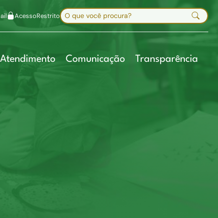
uir fonte
Mapa do site
Alt+7
Buscar no site
il
Acesso
Restrito
Digite sua busca e pressione Enter
Atendimento
Comunicação
Transparência