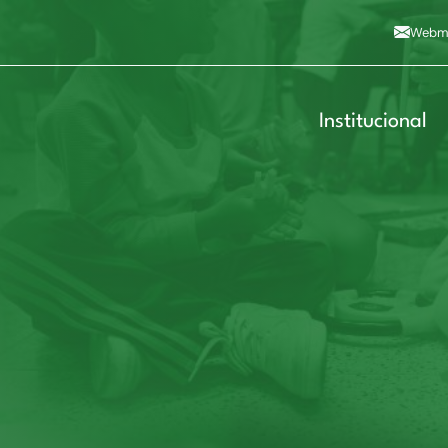
Alto contraste
A
Aumentar fonte
A
Dimin
3
Alt+4
Alt+6
Webma
Institucional