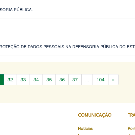
SORIA PÚBLICA.
 PROTEÇÃO DE DADOS PESSOAIS NA DEFENSORIA PÚBLICA DO EST
32
33
34
35
36
37
...
104
»
COMUNICAÇÃO
TR
Notícias
Por