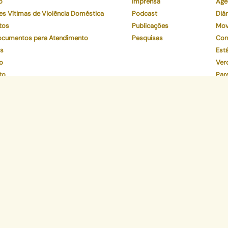
o
Imprensa
Age
es Vítimas de Violência Doméstica
Podcast
Diár
tos
Publicações
Mov
Documentos para Atendimento
Pesquisas
Con
os
Está
o
Ver
to
Par