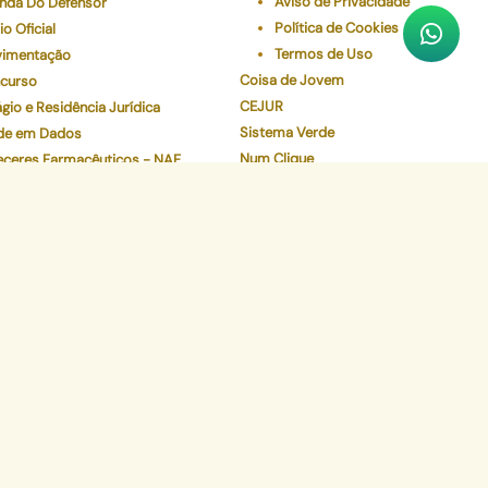
Aviso de Privacidade
nda Do Defensor
Política de Cookies
io Oficial
Termos de Uso
imentação
Coisa de Jovem
curso
CEJUR
gio e Residência Jurídica
Sistema Verde
de em Dados
Num Clique
eceres Farmacêuticos - NAF
Preserve
Validador de Documentos
Contracheque
Pec