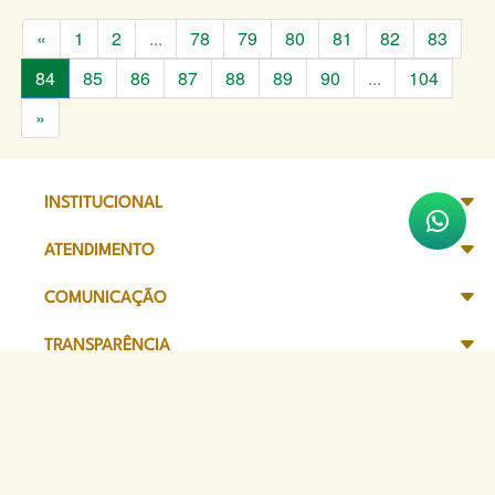
«
1
2
...
78
79
80
81
82
83
84
85
86
87
88
89
90
...
104
»
INSTITUCIONAL
ATENDIMENTO
COMUNICAÇÃO
TRANSPARÊNCIA
SITES DE APOIO