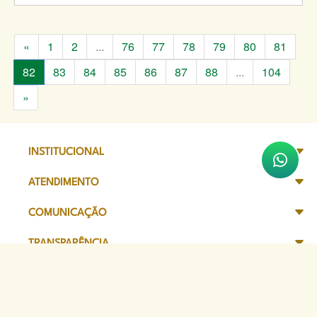
«
1
2
...
76
77
78
79
80
81
82
83
84
85
86
87
88
...
104
»
INSTITUCIONAL
ATENDIMENTO
COMUNICAÇÃO
TRANSPARÊNCIA
SITES DE APOIO